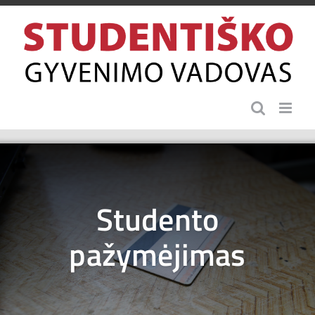
Skip
to
content
Studento
pažymėjimas