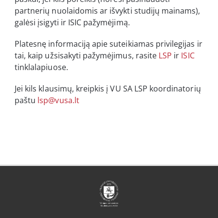
partnerių nuolaidomis ar išvykti studijų mainams),
galėsi įsigyti ir ISIC pažymėjimą.
Platesnę informaciją apie suteikiamas privilegijas ir
tai, kaip užsisakyti pažymėjimus, rasite
LSP
ir
ISIC
tinklalapiuose.
Jei kils klausimų, kreipkis į VU SA LSP koordinatorių
paštu
lsp@vusa.lt