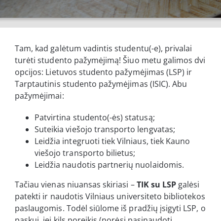
Tam, kad galėtum vadintis studentu(-e), privalai
turėti studento pažymėjimą! Šiuo metu galimos dvi
opcijos: Lietuvos studento pažymėjimas (LSP) ir
Tarptautinis studento pažymėjimas (ISIC). Abu
pažymėjimai:
Patvirtina studento(-ės) statusą;
Suteikia viešojo transporto lengvatas;
Leidžia integruoti tiek Vilniaus, tiek Kauno
viešojo transporto bilietus;
Leidžia naudotis partnerių nuolaidomis.
Tačiau vienas niuansas skiriasi –
TIK su LSP
galėsi
patekti ir naudotis Vilniaus universiteto bibliotekos
paslaugomis. Todėl siūlome iš pradžių įsigyti LSP, o
paskui, jei kils poreikis (norėsi pasinaudoti