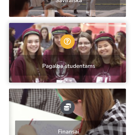
Saviraiška
Pagalba studentams
Finansai